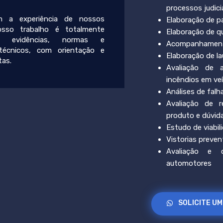
processos judici
 a experiência de nossos
Elaboração de pa
nosso trabalho é totalmente
Elaboração de q
 evidências, normas e
Acompanhamento 
técnicos, com orientação e
Elaboração de l
tas.
Avaliação de 
incêndios em ve
Análises de falh
Avaliação de r
produto e dúvid
Estudo de viabil
Vistorias preven
Avaliação e 
automotores
SOLICITE U