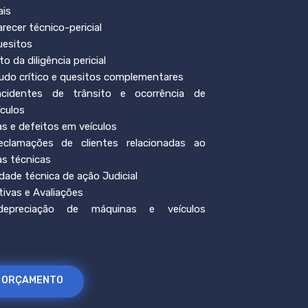
ais
recer técnico-pericial
uesitos
da diligência pericial
audo crítico e quesitos complementares
acidentes de trânsito e ocorrência de
ículos
as e defeitos em veículos
eclamações de clientes relacionadas ao
as técnicas
idade técnica de ação Judicial
tivas e Avaliações
depreciação de máquinas e veículos
M ORÇAMENTO